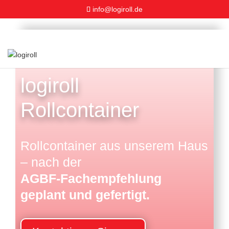
info@logiroll.de
logiroll
Rollcontainer
Rollcontainer aus unserem Haus
– nach der
AGBF-Fachempfehlung
geplant und gefertigt.