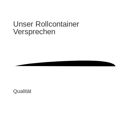
Unser Rollcontainer
Versprechen
Qualität
Unsere Rollcontainer werden in Deutschland gefertigt.
Was wir nicht selbst produzieren kommt von
Unternehmen deren Vorstellung von Qualität der
unseren entspricht .