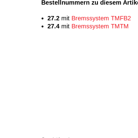
Bestellnummern zu diesem Artik
27.2
mit
Bremssystem TMFB2
27.4
mit
Bremssystem TMTM

Am Bonnerod 6

36358 Herbstein