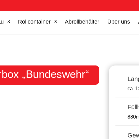
au
Rollcontainer
Abrollbehälter
Über uns
erbox „Bundeswehr“
Läng
ca. 
Füll
880
Gew