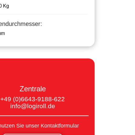
90 Kg
lendurchmesser:
mm
Zentrale
+49 (0)6643-9188-622
info@logiroll.de
nutzen Sie unser Kontaktformular