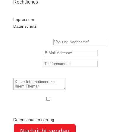
Rechtliches
Impressum
Datenschutz
Vor- und Nachname*
E-Mail Adresse*
Telefonnummer
Kurze Informationen zu Ihrem Thema*
DSGVO
DSGVO
Ich stimme zu, dass meine
Angaben aus dem Kontaktformular zur Beantwortung
meiner Anfrage erhoben und gespeichert werden.
Datenschutzerklärung
Nachricht senden