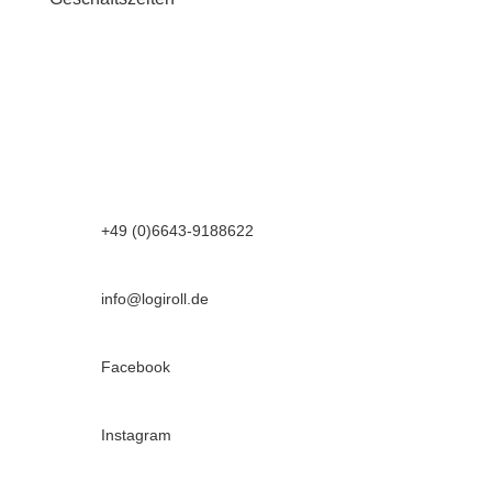
Montag bis Donnerstag
7.00 bis 16.30 Uhr
Freitag
7.00 bis 13.00 Uhr

+49 (0)6643-9188622

info@logiroll.de

Facebook

Instagram